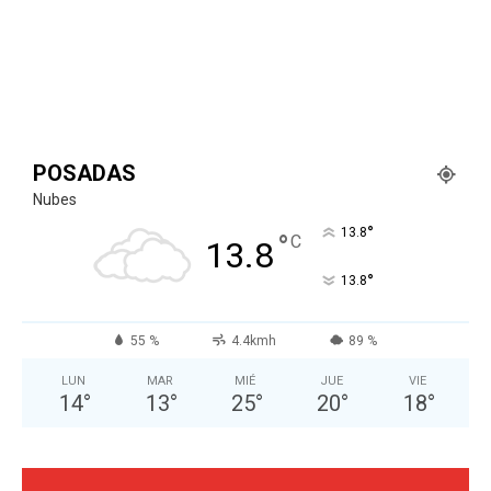
POSADAS
Nubes
°
13.8
°
C
13.8
°
13.8
55 %
4.4kmh
89 %
LUN
MAR
MIÉ
JUE
VIE
14
°
13
°
25
°
20
°
18
°