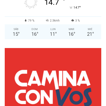
°
14.7
°
14.7
79 %
2.3kmh
3 %
SÁB
DOM
LUN
MAR
MIÉ
15
°
16
°
11
°
16
°
21
°