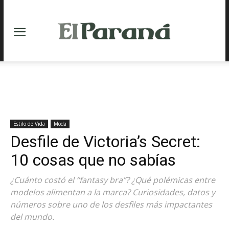
Estilo de Vida
Moda
Desfile de Victoria’s Secret:
10 cosas que no sabías
¿Cuánto costó el “fantasy bra”? ¿Qué polémicas entre
modelos alimentan a la marca? Curiosidades, datos y
números sobre uno de los desfiles más impactantes
del mundo.