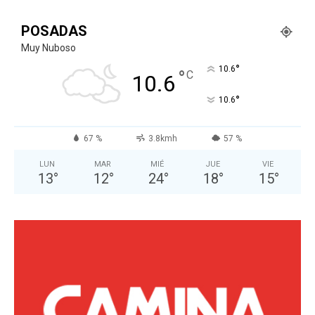
POSADAS
Muy Nuboso
°
10.6
°
C
10.6
°
10.6
67 %
3.8kmh
57 %
LUN
MAR
MIÉ
JUE
VIE
13
°
12
°
24
°
18
°
15
°