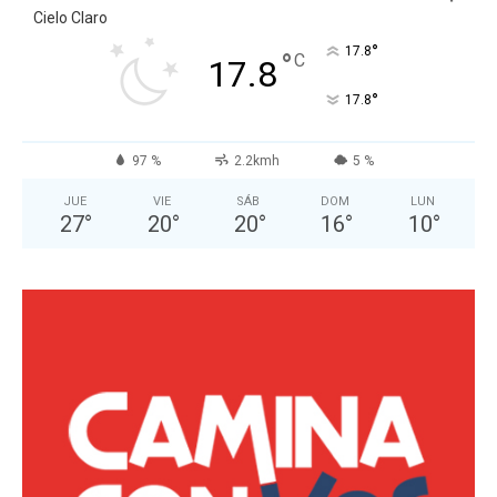
Cielo Claro
°
17.8
°
C
17.8
°
17.8
97 %
2.2kmh
5 %
JUE
VIE
SÁB
DOM
LUN
27
°
20
°
20
°
16
°
10
°