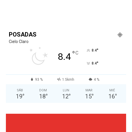
POSADAS
Cielo Claro
°
8.4
°
C
8.4
°
8.4
93 %
1.5kmh
4 %
SÁB
DOM
LUN
MAR
MIÉ
19
°
18
°
12
°
15
°
16
°