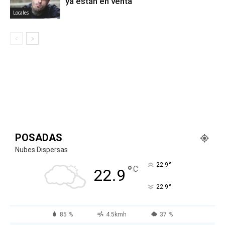
ya están en venta
Locales
POSADAS
Nubes Dispersas
°
22.9
°
C
22.9
°
22.9
85 %
4.5kmh
37 %