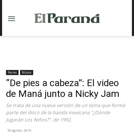
Recreo
Música
“De pies a cabeza”: El video
de Maná junto a Nicky Jam
Se trata de una nueva versión de un tema que formó
parte del disco de la banda mexicana “¿Dónde
Jugarán Los Niños?”, de 1992.
18 agosto, 2016