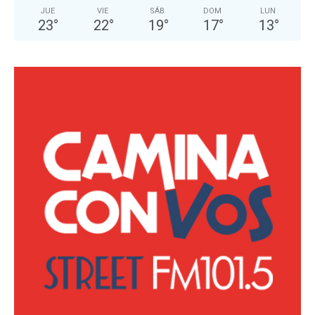
JUE
VIE
SÁB
DOM
LUN
23
°
22
°
19
°
17
°
13
°