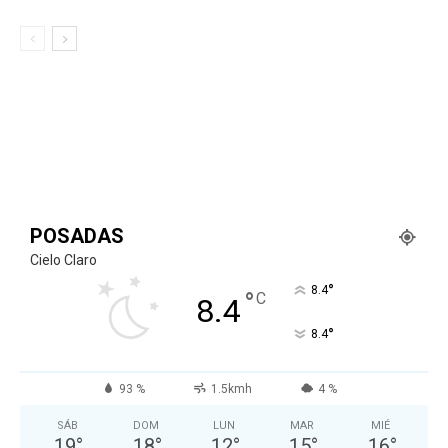
POSADAS
Cielo Claro
°
8.4
°
C
8.4
°
8.4
93 %
1.5kmh
4 %
SÁB
DOM
LUN
MAR
MIÉ
19
°
18
°
12
°
15
°
16
°