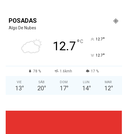
POSADAS
Algo De Nubes
°
12.7
°
C
12.7
°
12.7
78 %
1.6kmh
17 %
VIE
SÁB
DOM
LUN
MAR
13
°
20
°
17
°
14
°
12
°