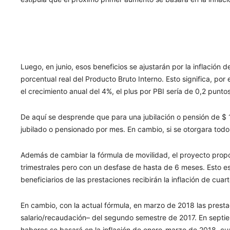
Luego, en junio, esos beneficios se ajustarán por la inflación
porcentual real del Producto Bruto Interno. Esto significa, por 
el crecimiento anual del 4%, el plus por PBI sería de 0,2 puntos
De aquí se desprende que para una jubilación o pensión de $ 
jubilado o pensionado por mes. En cambio, si se otorgara todo 
Además de cambiar la fórmula de movilidad, el proyecto prop
trimestrales pero con un desfase de hasta de 6 meses. Esto es
beneficiarios de las prestaciones recibirán la inflación de cuar
En cambio, con la actual fórmula, en marzo de 2018 las presta
salario/recaudación– del segundo semestre de 2017. En septi
haberes se basará en la inflación de enero-marzo de 2018, cu