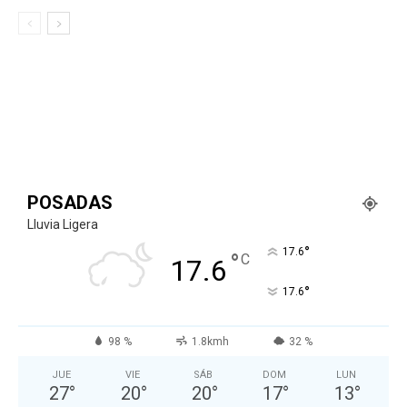
POSADAS
Lluvia Ligera
°
17.6
°
C
17.6
°
17.6
98 %
1.8kmh
32 %
JUE
VIE
SÁB
DOM
LUN
27
°
20
°
20
°
17
°
13
°