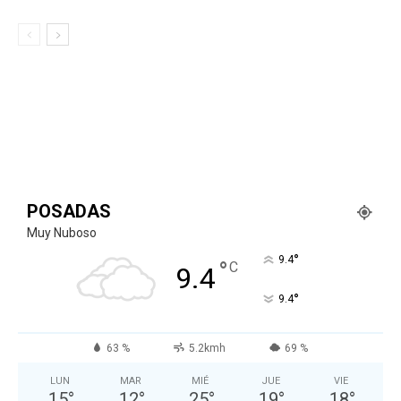
POSADAS
Muy Nuboso
°
9.4
°
C
9.4
°
9.4
63 %
5.2kmh
69 %
LUN
MAR
MIÉ
JUE
VIE
15
°
12
°
25
°
19
°
18
°