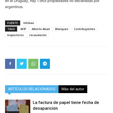
en el Uruguay, hay 1.969 propiedades no declaradas por
argentinos.
FUENTE
Infobae
TAGS
AFIP
Alberto Abad
Blanqueo
Contribuyentes
Inspectores
recaudación
ARTÍCULOS RELACIONADOS
Más del autor
La factura de papel tiene fecha de
desaparición