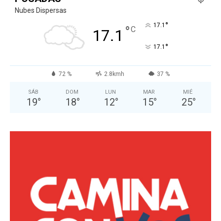
Nubes Dispersas
°
17.1
°
C
17.1
°
17.1
72 %
2.8kmh
37 %
SÁB
DOM
LUN
MAR
MIÉ
19
°
18
°
12
°
15
°
25
°