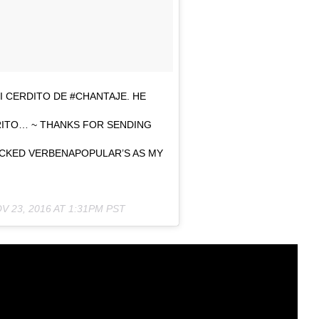
I CERDITO DE #CHANTAJE. HE
ITO… ~ THANKS FOR SENDING
ICKED VERBENAPOPULAR’S AS MY
V 23, 2016 AT 1:31PM PST