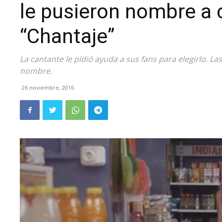
le pusieron nombre a 
“Chantaje”
La cantante le pidió ayuda a sus fans para elegirlo. L
nombre.
26 noviembre, 2016