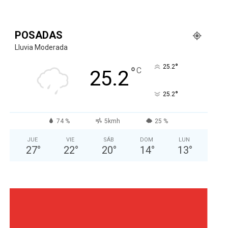
POSADAS
Lluvia Moderada
°
25.2
°
C
25.2
°
25.2
74 %
5kmh
25 %
JUE
VIE
SÁB
DOM
LUN
27
°
22
°
20
°
14
°
13
°