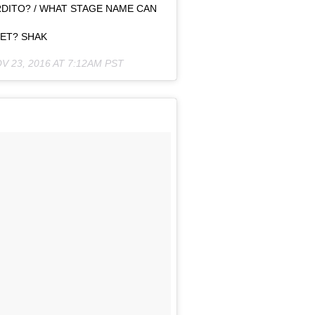
RDITO? / WHAT STAGE NAME CAN
LET? SHAK
V 23, 2016 AT 7:12AM PST