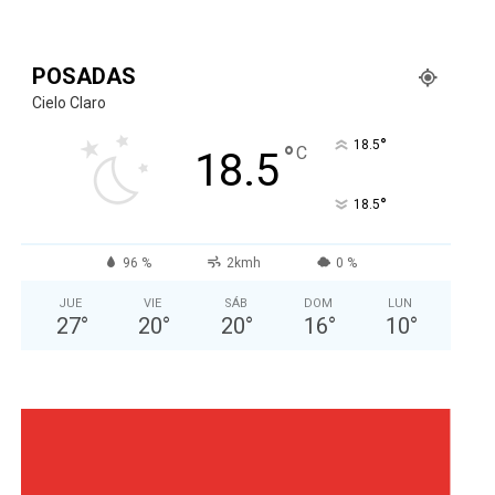
POSADAS
Cielo Claro
°
18.5
°
C
18.5
°
18.5
96 %
2kmh
0 %
JUE
VIE
SÁB
DOM
LUN
27
°
20
°
20
°
16
°
10
°