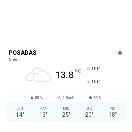
POSADAS
Nubes
°
13.8
°
C
13.8
°
13.8
55 %
4.4kmh
89 %
LUN
MAR
MIÉ
JUE
VIE
14
°
13
°
25
°
20
°
18
°