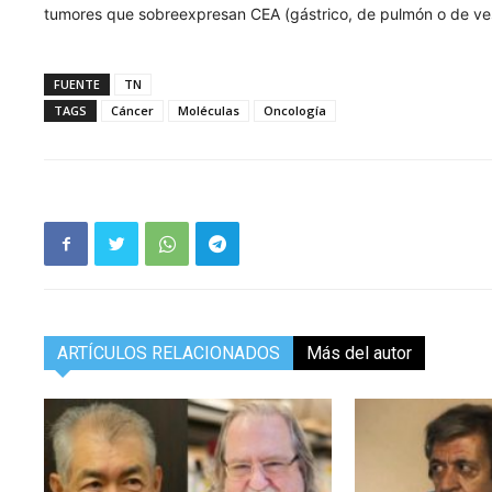
tumores que sobreexpresan CEA (gástrico, de pulmón o de vesíc
FUENTE
TN
TAGS
Cáncer
Moléculas
Oncología
ARTÍCULOS RELACIONADOS
Más del autor