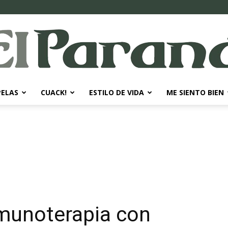
PELAS
CUACK!
ESTILO DE VIDA
ME SIENTO BIEN
El
Paraná
nmunoterapia con