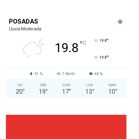
POSADAS
Lluvia Moderada
°
19.8
°
C
19.8
°
19.8
91 %
7.9kmh
68 %
VIE
SÁB
DOM
LUN
MAR
20
°
19
°
17
°
13
°
10
°