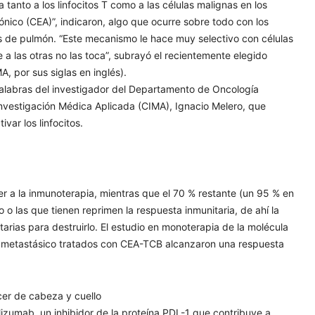
tanto a los linfocitos T como a las células malignas en los
nico (CEA)”, indicaron, algo que ocurre sobre todo con los
los de pulmón. “Este mecanismo le hace muy selectivo con células
 las otras no las toca”, subrayó el recientemente elegido
 por sus siglas en inglés).
n palabras del investigador del Departamento de Oncología
Investigación Médica Aplicada (CIMA), Ignacio Melero, que
var los linfocitos.
r a la inmunoterapia, mientras que el 70 % restante (un 95 % en
ro o las que tienen reprimen la respuesta inmunitaria, de ahí la
tarias para destruirlo. El estudio en monoterapia de la molécula
l metastásico tratados con CEA-TCB alcanzaron una respuesta
cer de cabeza y cuello
lizumab, un inhibidor de la proteína PDL-1 que contribuye a