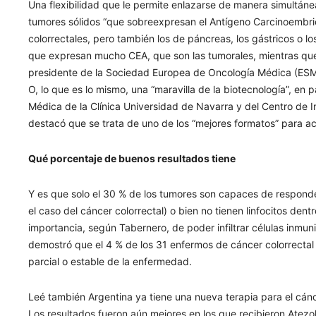
Una flexibilidad que le permite enlazarse de manera simultánea 
tumores sólidos “que sobreexpresan el Antígeno Carcinoembrió
colorrectales, pero también los de páncreas, los gástricos o 
que expresan mucho CEA, que son las tumorales, mientras que a
presidente de la Sociedad Europea de Oncología Médica (ESMA,
O, lo que es lo mismo, una “maravilla de la biotecnología”, e
Médica de la Clínica Universidad de Navarra y del Centro de 
destacó que se trata de uno de los “mejores formatos” para acti
Qué porcentaje de buenos resultados tiene
Y es que solo el 30 % de los tumores son capaces de responde
el caso del cáncer colorrectal) o bien no tienen linfocitos dent
importancia, según Tabernero, de poder infiltrar células inmuni
demostró que el 4 % de los 31 enfermos de cáncer colorrecta
parcial o estable de la enfermedad.
Leé también Argentina ya tiene una nueva terapia para el cán
Los resultados fueron aún mejores en los que recibieron Atezo