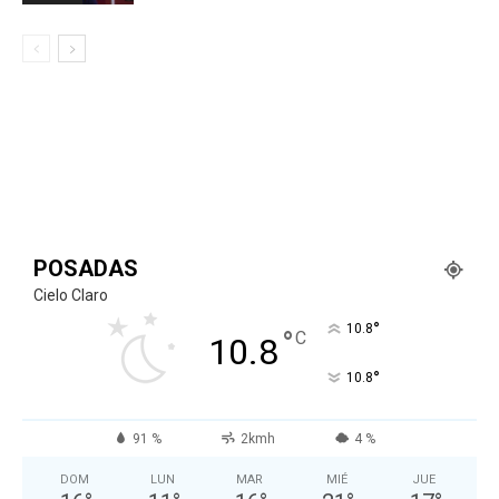
POSADAS
Cielo Claro
°
10.8
°
C
10.8
°
10.8
91 %
2kmh
4 %
DOM
LUN
MAR
MIÉ
JUE