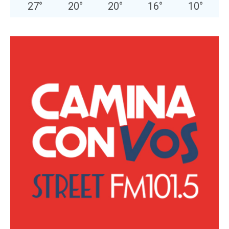
27
°
20
°
20
°
16
°
10
°