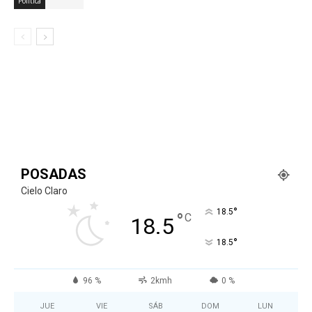
Politica
POSADAS
Cielo Claro
°
18.5
°
C
18.5
°
18.5
96 %
2kmh
0 %
JUE
VIE
SÁB
DOM
LUN