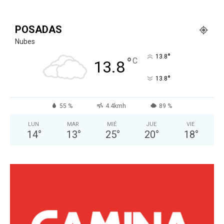
POSADAS
Nubes
°
13.8
°
C
13.8
°
13.8
55 %
4.4kmh
89 %
LUN
MAR
MIÉ
JUE
VIE
14
°
13
°
25
°
20
°
18
°