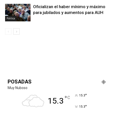
Oficializan el haber mínimo y máximo
para jubilados y aumentos para AUH
Politica
POSADAS
Muy Nuboso
°
15.3
°
C
15.3
°
15.3