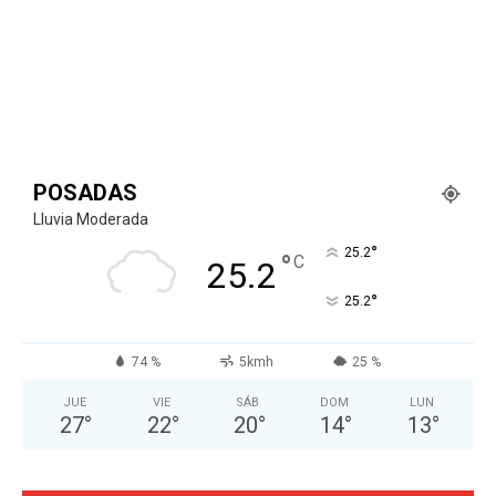
POSADAS
Lluvia Moderada
°
25.2
°
C
25.2
°
25.2
74 %
5kmh
25 %
JUE
VIE
SÁB
DOM
LUN
27
°
22
°
20
°
14
°
13
°