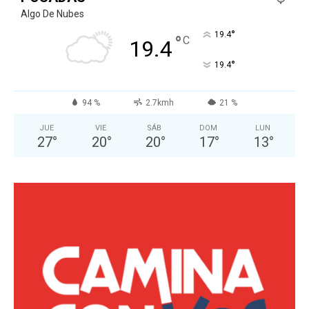
Algo De Nubes
°
19.4
°
C
19.4
°
19.4
94 %
2.7kmh
21 %
JUE
VIE
SÁB
DOM
LUN
27
°
20
°
20
°
17
°
13
°