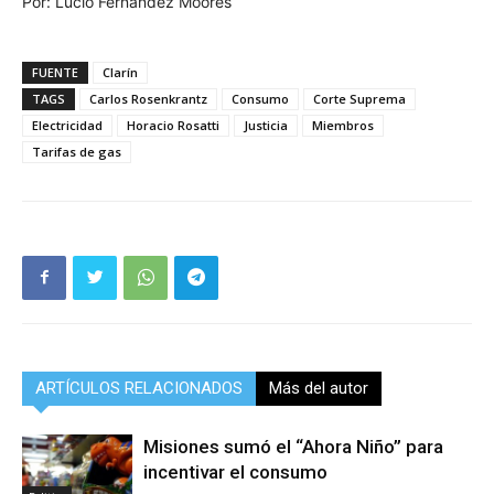
Por: Lucio Fernández Moores
FUENTE
Clarín
TAGS
Carlos Rosenkrantz
Consumo
Corte Suprema
Electricidad
Horacio Rosatti
Justicia
Miembros
Tarifas de gas
ARTÍCULOS RELACIONADOS
Más del autor
Misiones sumó el “Ahora Niño” para
incentivar el consumo