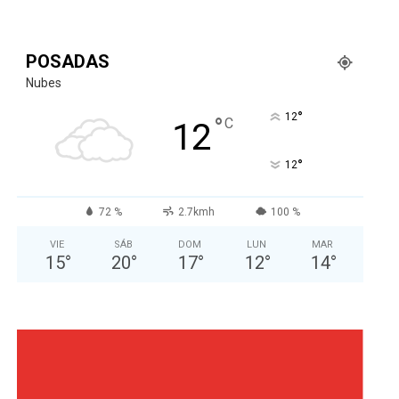
POSADAS
Nubes
°
12
°
C
12
°
12
72 %
2.7kmh
100 %
VIE
SÁB
DOM
LUN
MAR
15
°
20
°
17
°
12
°
14
°