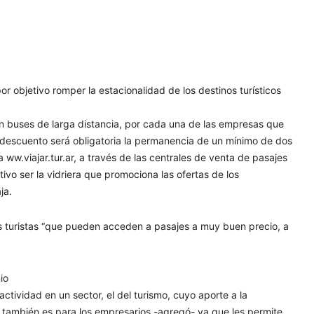
or objetivo romper la estacionalidad de los destinos turísticos
n buses de larga distancia
, por cada una de las empresas que
l descuento será obligatoria la permanencia de un mínimo de dos
ww.viajar.tur.ar, a través de las centrales de venta de pasajes
ivo ser la vidriera que promociona las ofertas de los
ja.
s turistas “que pueden acceden a pasajes a muy buen precio, a
io
ctividad en un sector, el del turismo, cuyo aporte a la
 también es para los empresarios -agregó- ya que les permite