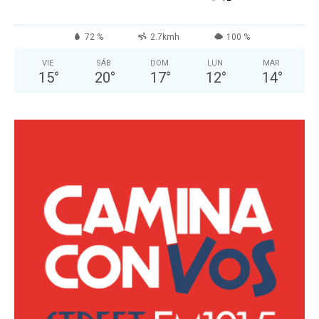
72 %
2.7kmh
100 %
VIE
SÁB
DOM
LUN
MAR
15
°
20
°
17
°
12
°
14
°