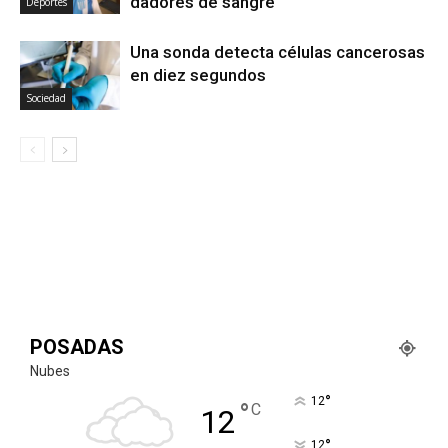
dadores de sangre
Deportes
Una sonda detecta células cancerosas
en diez segundos
Sociedad
POSADAS
Nubes
°
12
°
C
12
°
12