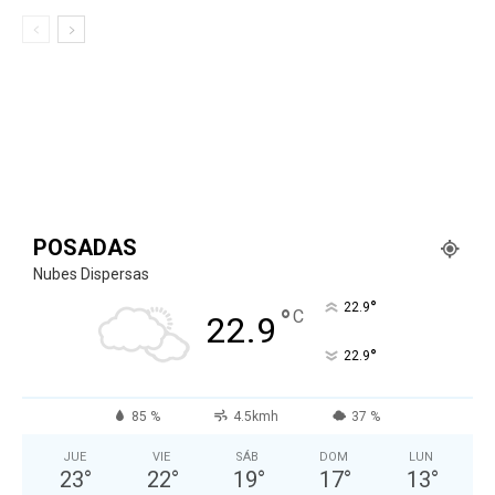
POSADAS
Nubes Dispersas
°
22.9
°
C
22.9
°
22.9
85 %
4.5kmh
37 %
JUE
VIE
SÁB
DOM
LUN
23
°
22
°
19
°
17
°
13
°