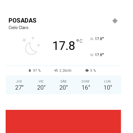
POSADAS
Cielo Claro
°
17.8
°
C
17.8
°
17.8
97 %
2.2kmh
5 %
JUE
VIE
SÁB
DOM
LUN
27
°
20
°
20
°
16
°
10
°