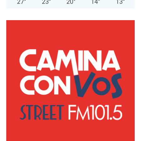
27
°
23
°
20
°
14
°
13
°