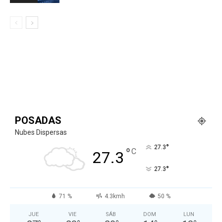
POSADAS
Nubes Dispersas
°
27.3
°
C
27.3
°
27.3
71 %
4.3kmh
50 %
JUE
VIE
SÁB
DOM
LUN