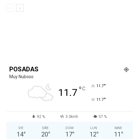
POSADAS
Muy Nuboso
°
11.7
°
C
11.7
°
11.7
92 %
3.3kmh
57 %
VIE
SÁB
DOM
LUN
MAR
14
°
20
°
17
°
12
°
11
°