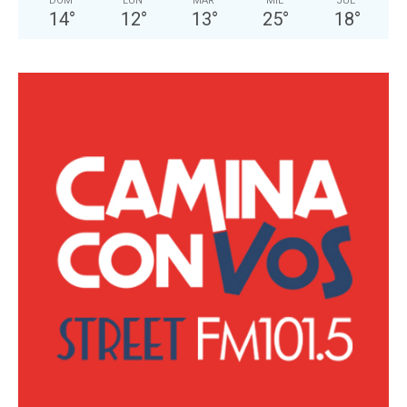
DOM
LUN
MAR
MIÉ
JUE
14
°
12
°
13
°
25
°
18
°