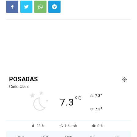
POSADAS
Cielo Claro
°
7.3
°
C
7.3
°
7.3
98 %
1.6kmh
0 %