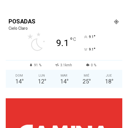
POSADAS
Cielo Claro
°
9.1
°
C
9.1
°
9.1
91 %
3.1kmh
0 %
DOM
LUN
MAR
MIÉ
JUE
14
°
12
°
14
°
25
°
18
°