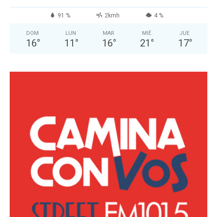
91 %
2kmh
4 %
DOM
LUN
MAR
MIÉ
JUE
16
°
11
°
16
°
21
°
17
°