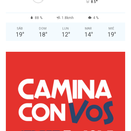
°
8.5
88 %
1.8kmh
4 %
SÁB
DOM
LUN
MAR
MIÉ
19
°
18
°
12
°
14
°
19
°