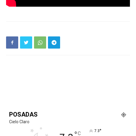
POSADAS
Cielo Claro
°
7.3
°
C