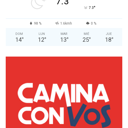
7.3
°
7.3
98 %
1.6kmh
0 %
DOM
LUN
MAR
MIÉ
JUE
14
°
12
°
13
°
25
°
18
°