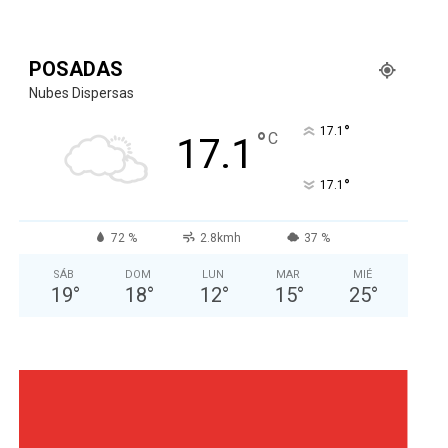
POSADAS
Nubes Dispersas
°
17.1
°
C
17.1
°
17.1
72 %
2.8kmh
37 %
SÁB
DOM
LUN
MAR
MIÉ
19
°
18
°
12
°
15
°
25
°