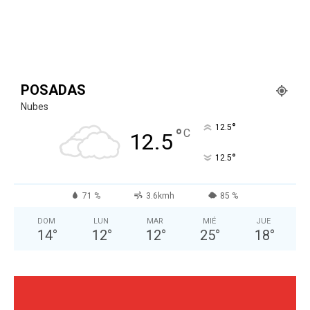
POSADAS
Nubes
°
12.5
°
C
12.5
°
12.5
71 %
3.6kmh
85 %
DOM
LUN
MAR
MIÉ
JUE
14
°
12
°
12
°
25
°
18
°