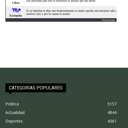
Horoscopo
CATEGORÍAS POPULARES
Politica
5157
Actualidad
4844
Deportes
4361