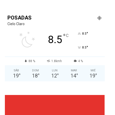
POSADAS
Cielo Claro
°
8.5
°
C
8.5
°
8.5
88 %
1.8kmh
4 %
SÁB
DOM
LUN
MAR
MIÉ
19
°
18
°
12
°
14
°
19
°