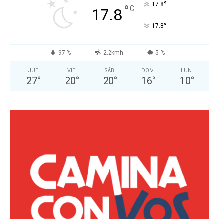
°
17.8
°
C
17.8
°
17.8
97 %
2.2kmh
5 %
JUE
VIE
SÁB
DOM
LUN
27
°
20
°
20
°
16
°
10
°