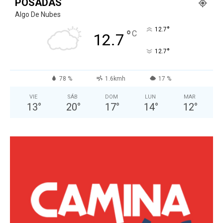
POSADAS
Algo De Nubes
°
12.7
°
C
12.7
°
12.7
78 %
1.6kmh
17 %
VIE
SÁB
DOM
LUN
MAR
13
°
20
°
17
°
14
°
12
°