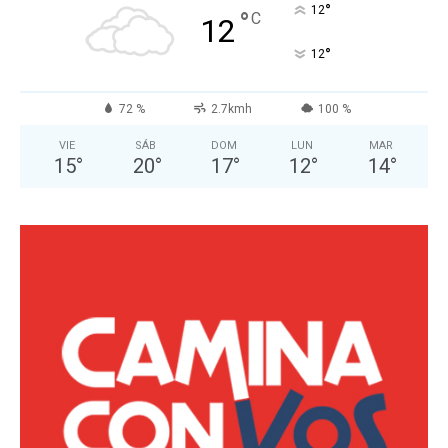
°
12
°
C
12
°
12
72 %
2.7kmh
100 %
VIE
SÁB
DOM
LUN
MAR
15
°
20
°
17
°
12
°
14
°