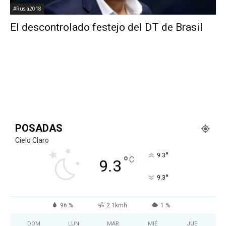
#Rusia2018
El descontrolado festejo del DT de Brasil
POSADAS
Cielo Claro
°
9.3
°
C
9.3
°
9.3
96 %
2.1kmh
1 %
DOM
LUN
MAR
MIÉ
JUE