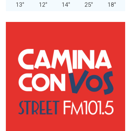
13
°
12
°
14
°
25
°
18
°