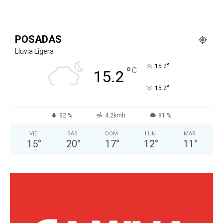
POSADAS
Lluvia Ligera
°
15.2
°
C
15.2
°
15.2
92 %
4.2kmh
81 %
VIE
SÁB
DOM
LUN
MAR
15
°
20
°
17
°
12
°
11
°