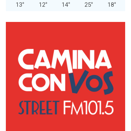
13
°
12
°
14
°
25
°
18
°