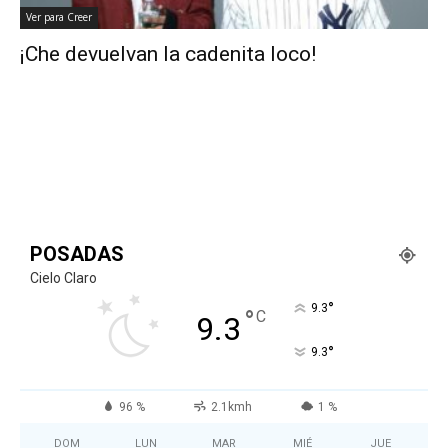
Ver para Creer
¡Che devuelvan la cadenita loco!
POSADAS
Cielo Claro
°
9.3
°
C
9.3
°
9.3
96 %
2.1kmh
1 %
DOM
LUN
MAR
MIÉ
JUE