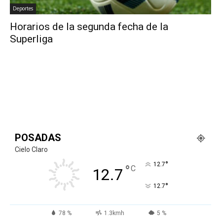
Deportes
Horarios de la segunda fecha de la
Superliga
POSADAS
Cielo Claro
°
12.7
°
C
12.7
°
12.7
78 %
1.3kmh
5 %