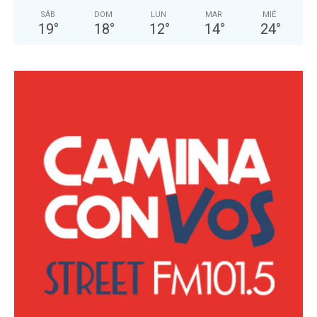
SÁB
DOM
LUN
MAR
MIÉ
19
°
18
°
12
°
14
°
24
°