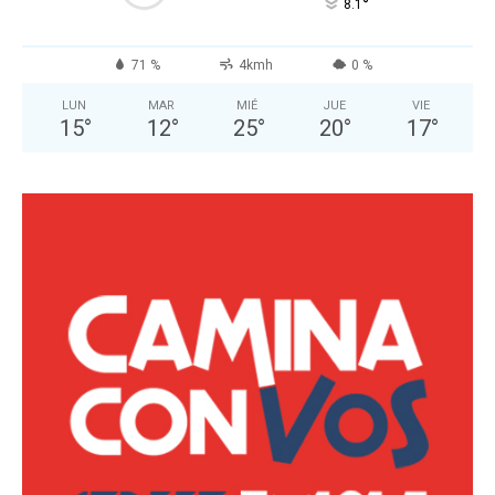
°
8.1
71 %
4kmh
0 %
LUN
MAR
MIÉ
JUE
VIE
15
°
12
°
25
°
20
°
17
°