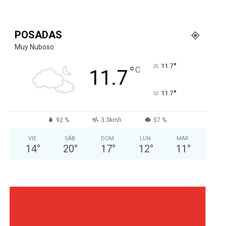
POSADAS
Muy Nuboso
°
11.7
°
C
11.7
°
11.7
92 %
3.3kmh
57 %
VIE
SÁB
DOM
LUN
MAR
14
°
20
°
17
°
12
°
11
°