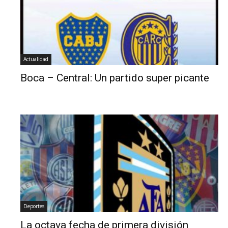
Actualidad
Boca – Central: Un partido super picante
Deportes
La octava fecha de primera división