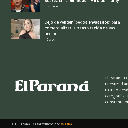
Suárez en la intimidad: “Me dice Thomy”
Caripelas
Dejó de vender “pedos envasados” para
comercializar la transpiración de sus
pechos
Cuack!
El Parana Di
nuestro diari
mundo desde
categorías.
constante b
© El Paraná. Desarrollado por
Washa
.