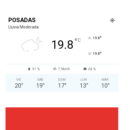
POSADAS
Lluvia Moderada
°
19.8
°
C
19.8
°
19.8
91 %
7.9kmh
68 %
VIE
SÁB
DOM
LUN
MAR
20
°
19
°
17
°
13
°
10
°