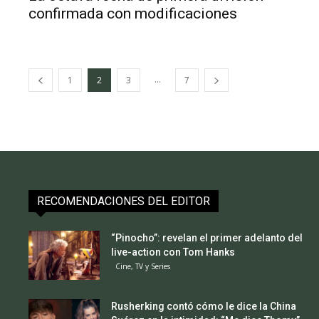
confirmada con modificaciones
...
1
2
3
7
RECOMENDACIONES DEL EDITOR
“Pinocho”: revelan el primer adelanto del
live-action con Tom Hanks
Cine, TV y Series
Rusherking contó cómo le dice la China