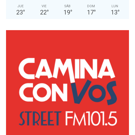
JUE
VIE
SÁB
DOM
LUN
23
°
22
°
19
°
17
°
13
°