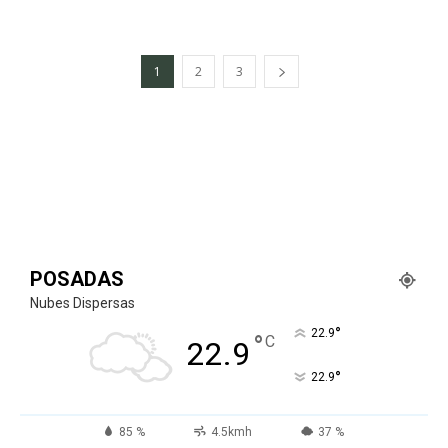
1
2
3
POSADAS
Nubes Dispersas
°
22.9
°
C
22.9
°
22.9
85 %
4.5kmh
37 %