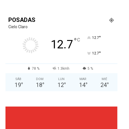
POSADAS
Cielo Claro
°
12.7
°
C
12.7
°
12.7
78 %
1.3kmh
5 %
SÁB
DOM
LUN
MAR
MIÉ
19
°
18
°
12
°
14
°
24
°