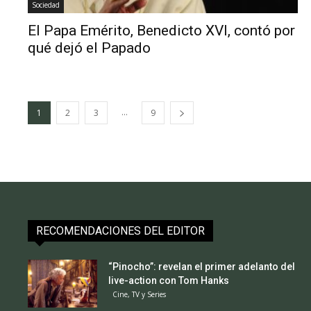
Sociedad
El Papa Emérito, Benedicto XVI, contó por
qué dejó el Papado
...
1
2
3
9
RECOMENDACIONES DEL EDITOR
“Pinocho”: revelan el primer adelanto del
live-action con Tom Hanks
Cine, TV y Series