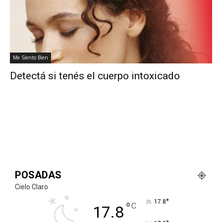
Me Siento Bien
Detectá si tenés el cuerpo intoxicado
POSADAS
Cielo Claro
°
17.8
°
C
17.8