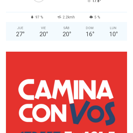
°
17.8
97 %
2.2kmh
5 %
JUE
VIE
SÁB
DOM
LUN
27
°
20
°
20
°
16
°
10
°