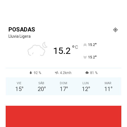
POSADAS
Lluvia Ligera
°
15.2
°
C
15.2
°
15.2
92 %
4.2kmh
81 %
VIE
SÁB
DOM
LUN
MAR
15
°
20
°
17
°
12
°
11
°