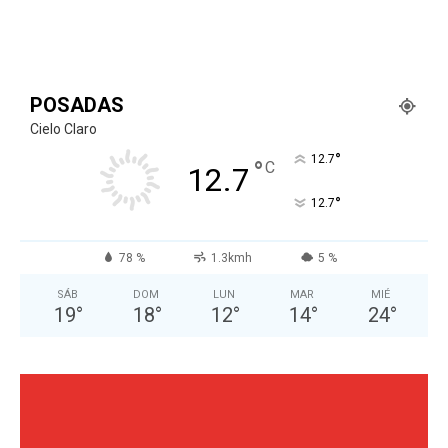
POSADAS
Cielo Claro
°
12.7
°
C
12.7
°
12.7
78 %
1.3kmh
5 %
SÁB
DOM
LUN
MAR
MIÉ
19
°
18
°
12
°
14
°
24
°